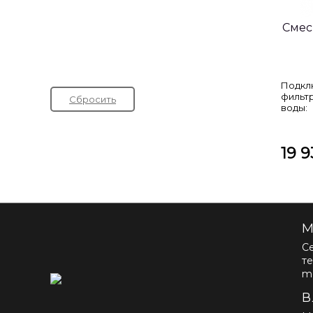
Смес
Подкл
фильт
Сбросить
воды:
19 9
М
Се
те
m
В