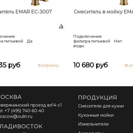
итель EMAR EC-3007
Смеситель в мойку EM
ючение
Подключение
ра питьевой
Да
фильтра питьевой
Нет
воды:
35 руб
10 680 руб
ОСКВА
ПРОДУКЦИЯ
верянинский проезд вл14 с1
Смесители для кухни
л: +7 (495) 740-60-40
Кухонные мойки
oscow@oulin.ru
Измельчители
ЛАДИВОСТОК