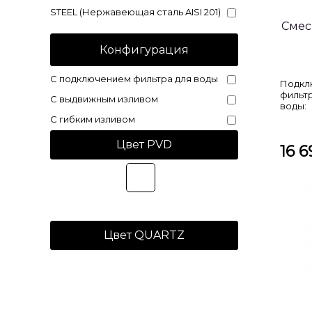
STEEL (Нержавеющая сталь AISI 201)
Смес
Конфигурация
С подключением фильтра для воды
Подкл
фильт
С выдвижным изливом
воды:
С гибким изливом
Цвет PVD
16 6
Цвет QUARTZ